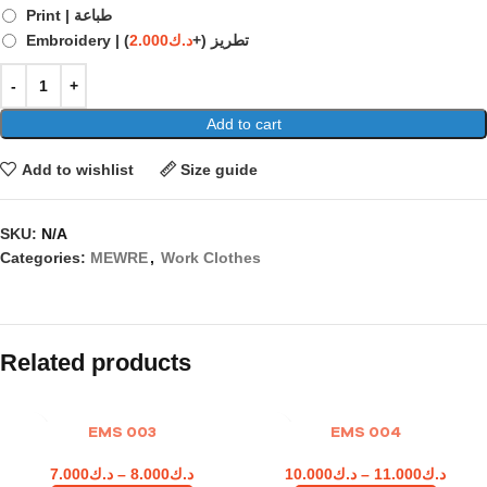
Print | طباعة
)
2.000
د.ك
(+
Embroidery | تطريز
Add to cart
Add to wishlist
Size guide
SKU:
N/A
Categories:
MEWRE
,
Work Clothes
Related products
EMS 003
EMS 004
7.000
د.ك
–
8.000
د.ك
10.000
د.ك
–
11.000
د.ك