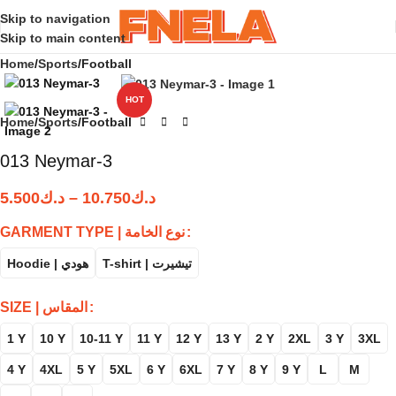
Skip to navigation
Skip to main content
Home
Sports
Football
HOT
Home
Sports
Football
013 Neymar-3
5.500
د.ك
–
10.750
د.ك
GARMENT TYPE | نوع الخامة
T-shirt | تيشيرت
Hoodie | هودي
SIZE | المقاس
1 Y
10 Y
10-11 Y
11 Y
12 Y
13 Y
2 Y
2XL
3 Y
3XL
4 Y
4XL
5 Y
5XL
6 Y
6XL
7 Y
8 Y
9 Y
L
M