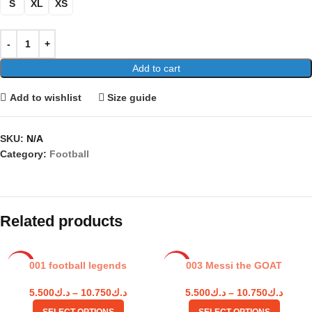
S
XL
XS
Add to cart
Add to wishlist
Size guide
SKU:
N/A
Category:
Football
Related products
001 football legends
003 Messi the GOAT
HOT
HOT
5.500
د.ك
–
10.750
د.ك
5.500
د.ك
–
10.750
د.ك